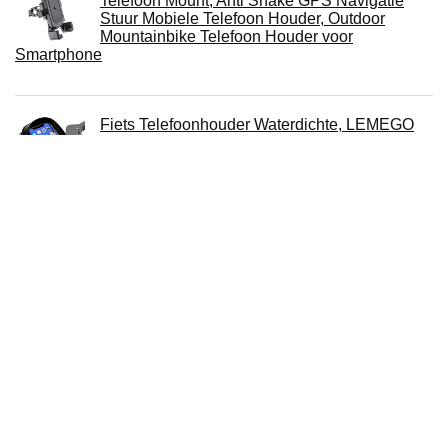
Telefoon Mount, Anti Shake GPS Navigatie
Stuur Mobiele Telefoon Houder, Outdoor
Mountainbike Telefoon Houder voor
Smartphone
Fiets Telefoonhouder Waterdichte, LEMEGO
Fietszak Fietshouder Stuur Motorfiets Scooter
Fietstas 360 Graden Rotatie Anti Vibratie
Touchscreen Cover voor 6,5 inch Mobiele
Telefoons
SBS TEERIDEMETAL Aluminium