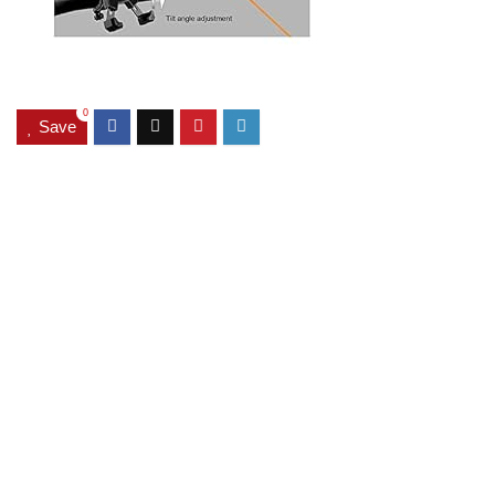
0
Save