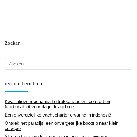
Zoeken
recente berichten
Kwalitatieve mechanische trekkerstoelen: comfort en
functionaliteit voor dagelijks gebruik
Een onvergetelijke yacht charter ervaring in indonesië
Ontdek het paradijs: een onvergetelijke boottrip naar klein
curaçao
Slimme trucs om krassen van je auto te verwijderen