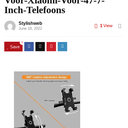
Voor-Xiaomi-Voor-47-7-
Inch-Telefoons
Stylishweb
1
View
June 18, 2022
0
Save