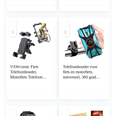
stuurtas, fietshouder,
Roterende Universele
fietstas 360 graden
voor 4 “-7.2” Grote
draaibaar, voor mobiele
Telefoons
telefoons van 5,5-7
inch
VAWcornic Fiets
Telefoonhouder voor
Telefoonhouder,
fiets en motorfiets,
Motorfiets Telefoon
universeel, 360 graden
Mount Verstelbare
draaibaar, afneembaar,
Motorfiets Telefoon
houder voor telefoon,
Houder Voor iPhone
motorfiets, mobiele
13, 13 Pro, iPhone 12
telefoon, fiets,
Pro Max Mini, 11 Pro
compatibel met
Max Xs 8 X 8P 7 6S,
smartphone van 4,0 –
Samsung S10 S9,
6,5 inch, voor iPhone