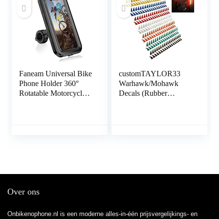
Huawei, 4.7-6.8
11 X/8 Plus/8/7 Plus,
Apparaten
Samsung
Faneam Universal Bike
customTAYLOR33
Phone Holder 360°
Warhawk/Mohawk
Rotatable Motorcycle
Decals (Rubber
Phone Mount Bike
Warhawk & Helm niet
Detachable Motorbike
inbegrepen)
Phone Holder
Compatible with Phone
12 Pro/12/12 Mini/11
Pro
Max/11/X/XS/XR/8,Sa
msung Galaxy (L)
Over ons
Onbikenophone.nl is een moderne alles-in-één prijsvergelijkings- en