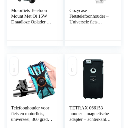
Motorfiets Telefoon
Cozycase
Mount Met Qi 15W
Fietstelefoonhouder –
Draadloze Oplader &
Universele fiets
USB C 20W Snel
motorfiets metalen
Opladen Poort,
houder met stevige grip
BRCOVAN Anti-Slip
compatibel voor iPhone
Aluminium Montage
12, Huawei, Samsung
Base IP66 Waterdichte
alle 4.7″ tot 6.5″
Stuur Mobiele Telefoon
smartphones
Houder Voor 4 “-8”
Mobiele Telefoon
Telefoonhouder voor
TETRAX 066153
fiets en motorfiets,
houder – magnetische
universeel, 360 graden
adapter + achterkant
draaibaar, afneembaar,
case – bundel SMART