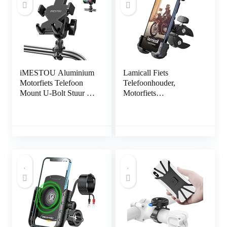
iMESTOU Aluminium
Lamicall Fiets
Motorfiets Telefoon
Telefoonhouder,
Mount U-Bolt Stuur 1
Motorfiets
“Ball Stuurpen Mobiele
Telefoonstandaard –
Telefoon Houder 360
Universele 360 ​​
Roterende Universele
Roterende Houder
voor 4 “-7.2” Grote
Standaard voor iPhone
Telefoons
12, 11 Pro Xs Max XR
X 8 7 6S Plus,
HUAWEI, Samsung
S10 S9 S8, andere
Telefoons