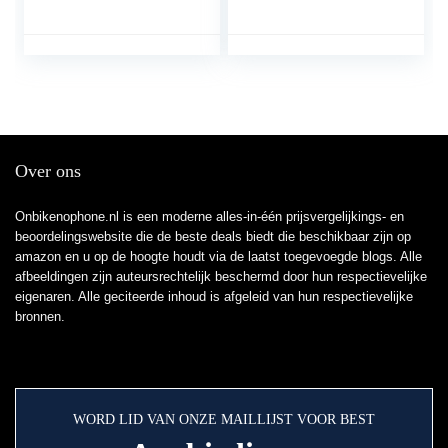
houder voor telefoon,
+ XCASE – Apple
motorfiets, mobiele
iPhone 6 Plus – zwart
telefoon, fiets,
compatibel met
smartphone van 4,0 –
6,5 inch, voor iPhone
11 X/8 Plus/8/7 Plus,
Samsung
Over ons
Onbikenophone.nl is een moderne alles-in-één prijsvergelijkings- en
beoordelingswebsite die de beste deals biedt die beschikbaar zijn op
amazon en u op de hoogte houdt via de laatst toegevoegde blogs. Alle
afbeeldingen zijn auteursrechtelijk beschermd door hun respectievelijke
eigenaren. Alle geciteerde inhoud is afgeleid van hun respectievelijke
bronnen.
WORD LID VAN ONZE MAILLIJST VOOR BEST