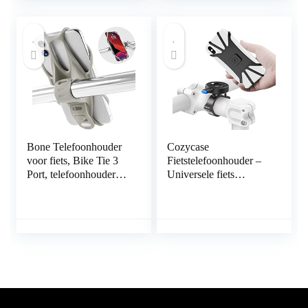
compatibel met
Voor en Alle 3,5-6,5
smartphone van 4,0 –
Inch Mobiele Telefoons
6,5 inch, voor iPhone
11 X/8 Plus/8/7 Plus,
Samsung
Bone Telefoonhouder
Cozycase
voor fiets, Bike Tie 3
Fietstelefoonhouder –
Port, telefoonhouder
Universele fiets
voor fietsstuur, 13 tot
motorfiets metalen
12 inch, 11 X XS XR
houder met stevige grip
Samsung Huawei grijs
compatibel voor iPhone
12, Huawei, Samsung
alle 4.7″ tot 6.5″
smartphones