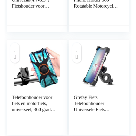
Fietshouder voor
Rotatable Motorcycle
Smartphone – Anti-
Phone Mount Bike
shock –
Detachable Motorbike
Gereedschaploze
Phone Holder
installatie – Voor
Compatible with Phone
racefiets, MTB en
12 Pro/12/12 Mini/11
Motorbike
Pro
Max/11/X/XS/XR/8,Sa
msung Galaxy (L)
Telefoonhouder voor
Grefay Fiets
fiets en motorfiets,
Telefoonhouder
universeel, 360 graden
Universele Fiets
draaibaar, afneembaar,
Motorfiets Mobiele
houder voor telefoon,
Telefoonhouder
motorfiets, mobiele
Smartphonehouder
telefoon, fiets,
Klem 360 Draaibaar,