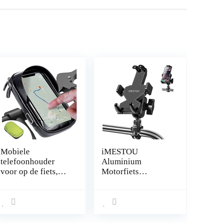
Mobiele
iMESTOU
telefoonhouder
Aluminium
voor op de fiets,
Motorfiets
waterdicht,
Telefoon Mount U-
ontspiegeld, ideaal
Bolt Stuur 1 “Ball
voor navigatie,
Stuurpen Mobiele
fietstas, stuurtas,
Telefoon Houder
fietshouder, fietstas
360 Roterende