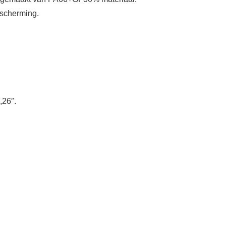
escherming.
,26″.