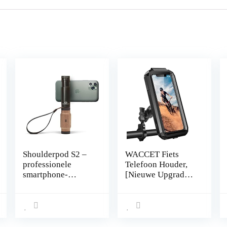
Shoulderpod S2 –
WACCET Fiets
professionele
Telefoon Houder,
smartphone-
[Nieuwe Upgraded]
inrichting,
Motorfiets
statiefbevestiging
Telefoon Houder
en filmgreep voor
Waterdicht 360 °
het fotograferen en
Rotatie Universele
films met elke
Fiets Stuur