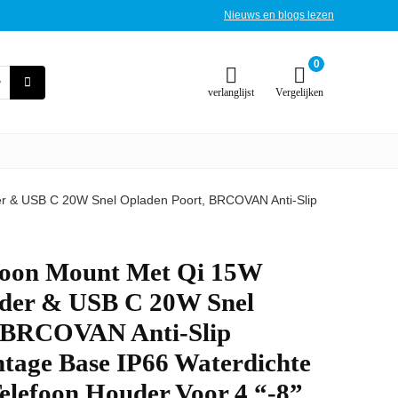
Nieuws en blogs lezen
0
verlanglijst
Vergelijken
er & USB C 20W Snel Opladen Poort, BRCOVAN Anti-Slip
efoon Mount Met Qi 15W
ader & USB C 20W Snel
, BRCOVAN Anti-Slip
age Base IP66 Waterdichte
elefoon Houder Voor 4 “-8”