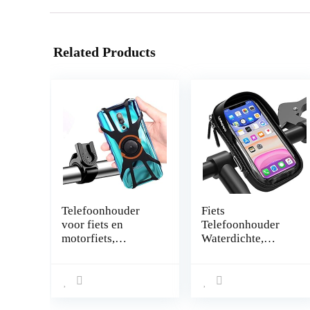
Related Products
Telefoonhouder
Fiets
voor fiets en
Telefoonhouder
motorfiets,
Waterdichte,
universeel, 360
LEMEGO Fietszak
graden draaibaar,
Fietshouder Stuur
afneembaar, houder
Motorfiets Scooter
voor telefoon,
Fietstas 360
motorfiets, mobiele
Graden Rotatie