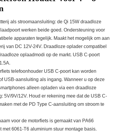
n
tterij als stroomaansluiting: de Qi 15W draadloze
laadpoort werken beide goed. Ondersteuning voor
ibele apparaten tegelijk. Maakt het mogelijk om aan
tterij van DC 12V-24V. Draadloze oplader compatibel
aadloze oplaadmodi op de markt. USB C-poort
1.5A.
orfiets telefoonhouder USB C-poort kan worden
f USB-aansluiting als ingang. Wanneer u op deze
u smartphones alleen opladen via een draadloze
g: 5V/9V/12V. Houd er rekening mee dat de USB C-
maken met de PD Type C-aansluiting om stroom te
ichaam voor de motorfiets is gemaakt van PA66
t met 6061-T6 aluminium stuur montage basis.