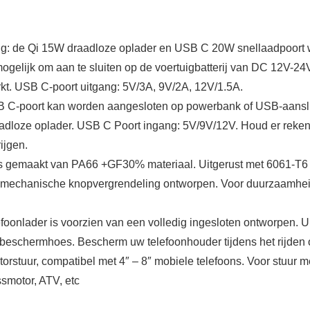
iting: de Qi 15W draadloze oplader en USB C 20W snellaadpoor
mogelijk om aan te sluiten op de voertuigbatterij van DC 12V-2
. USB C-poort uitgang: 5V/3A, 9V/2A, 12V/1.5A.
SB C-poort kan worden aangesloten op powerbank of USB-aanslu
draadloze oplader. USB C Poort ingang: 5V/9V/12V. Houd er rek
ijgen.
ts is gemaakt van PA66 +GF30% materiaal. Uitgerust met 6061-
n mechanische knopvergrendeling ontworpen. Voor duurzaamhei
elefoonlader is voorzien van een volledig ingesloten ontworpen.
 beschermhoes. Bescherm uw telefoonhouder tijdens het rijden
torstuur, compatibel met 4″ – 8″ mobiele telefoons. Voor stuur m
ossmotor, ATV, etc