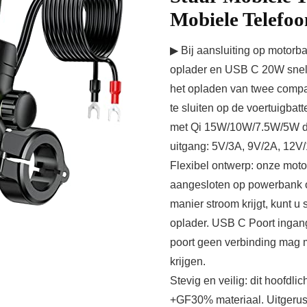
Mobiele Telefoo
▶ Bij aansluiting op motorba
oplader en USB C 20W snel
het opladen van twee compat
te sluiten op de voertuigba
met Qi 15W/10W/7.5W/5W dr
uitgang: 5V/3A, 9V/2A, 12V/
Flexibel ontwerp: onze mot
aangesloten op powerbank o
manier stroom krijgt, kunt 
oplader. USB C Poort ingan
poort geen verbinding mag 
krijgen.
Stevig en veilig: dit hoofdl
+GF30% materiaal. Uitgerus