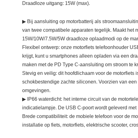
Draadloze uitgang: 15W (max).
▶ Bij aansluiting op motorbatterij als stroomaanslu
van twee compatibele apparaten tegelijk. Maakt het 
15W/10W/7.5W/5W draadloze oplaadmodi op de markt
Flexibel ontwerp: onze motorfiets telefoonhouder U
krijgt, kunt u smartphones alleen opladen via een 
maken met de PD Type C-aansluiting om stroom te kr
Stevig en veilig: dit hoofdlichaam voor de motorfie
schokbestendige zachte siliconen. Voorzien van ee
omgevingen.
▶ IP66 waterdicht: het interne circuit van de motort
indicatielampje. De USB C-poort wordt geleverd met
Brede compatibiliteit: de mobiele telefoon voor de mo
installatie op fiets, motorfiets, elektrische scooter, cr