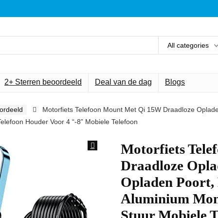
All categories
2+ Sterren beoordeeld
Deal van de dag
Blogs
ordeeld
Motorfiets Telefoon Mount Met Qi 15W Draadloze Oplad
elefoon Houder Voor 4 “-8” Mobiele Telefoon
Motorfiets Tel
Draadloze Opl
Opladen Poort
Aluminium Mont
Stuur Mobiele T