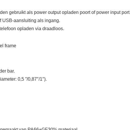
en gebruikt als power output opladen poort of power input port
f USB-aansluiting als ingang.
elefoon opladen via draadloos.
el frame
der bar.
ameter: 0,5 ”/0,87″/1″).
er gemaakt van PA66+GF30% materiaal.