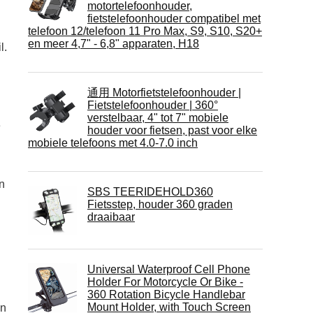
motortelefoonhouder,
fietstelefoonhouder compatibel met
telefoon 12/telefoon 11 Pro Max, S9, S10, S20+
en meer 4,7" - 6,8" apparaten, H18
l.
通用 Motorfietstelefoonhouder |
Fietstelefoonhouder | 360°
verstelbaar, 4" tot 7" mobiele
e
houder voor fietsen, past voor elke
mobiele telefoons met 4.0-7.0 inch
n
SBS TEERIDEHOLD360
Fietsstep, houder 360 graden
draaibaar
Universal Waterproof Cell Phone
Holder For Motorcycle Or Bike -
360 Rotation Bicycle Handlebar
Mount Holder, with Touch Screen
en