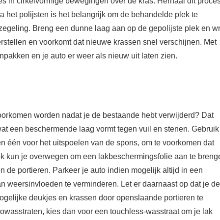
jes in cirkelvormige bewegingen over de kras. Herhaal dit proce
Na het polijsten is het belangrijk om de behandelde plek te
egeling. Breng een dunne laag aan op de gepolijste plek en wri
herstellen en voorkomt dat nieuwe krassen snel verschijnen. Met
npakken en je auto er weer als nieuw uit laten zien.
 voorkomen worden nadat je de bestaande hebt verwijderd? Dat
wat een beschermende laag vormt tegen vuil en stenen. Gebruik
 en één voor het uitspoelen van de spons, om te voorkomen dat
Ook kun je overwegen om een lakbeschermingsfolie aan te breng
de portieren. Parkeer je auto indien mogelijk altijd in een
an weersinvloeden te verminderen. Let er daarnaast op dat je de
 mogelijke deukjes en krassen door openslaande portieren te
owasstraten, kies dan voor een touchless-wasstraat om je lak