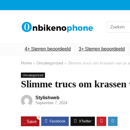
Search
for:
4+ Sterren beoordeeld
3+ Sterren beoordeeld
Home
»
Uncategorized
»
Slimme trucs om krassen van je a
Uncategorized
Slimme trucs om krassen v
Stylishweb
September 7, 2024
0
Save