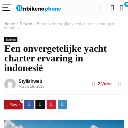
0
Home
»
Reizen
»
Een onvergetelijke yacht charter ervaring in
indonesië
Reizen
Een onvergetelijke yacht
charter ervaring in
indonesië
Stylishweb
2
Views
March 16, 2026
0
Save