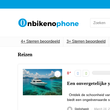
Search
for:
4+ Sterren beoordeeld
3+ Sterren beoordeeld
Reizen
0
Een onvergetelijke y
Ontdek de schoonheid van 
biedt een ongeëvenaarde sc
Stylishweb
March 16, 