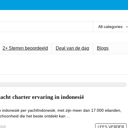
All categories
2+ Sterren beoordeeld
Deal van de dag
Blogs
acht charter ervaring in indonesië
indonesië per yachtIndonesië, met zijn meer dan 17.000 eilanden,
hoonheid die het beste ontdekt kan ...
2026
LEES VERDER