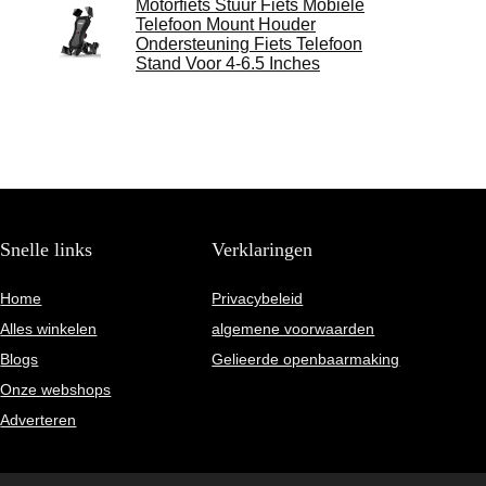
Motorfiets Stuur Fiets Mobiele
Telefoon Mount Houder
Ondersteuning Fiets Telefoon
Stand Voor 4-6.5 Inches
Snelle links
Verklaringen
Home
Privacybeleid
Alles winkelen
algemene voorwaarden
Blogs
Gelieerde openbaarmaking
Onze webshops
Adverteren