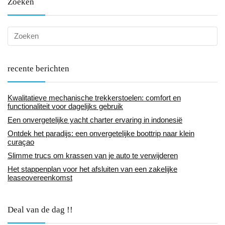
Zoeken
recente berichten
Kwalitatieve mechanische trekkerstoelen: comfort en
functionaliteit voor dagelijks gebruik
Een onvergetelijke yacht charter ervaring in indonesië
Ontdek het paradijs: een onvergetelijke boottrip naar klein
curaçao
Slimme trucs om krassen van je auto te verwijderen
Het stappenplan voor het afsluiten van een zakelijke
leaseovereenkomst
Deal van de dag !!