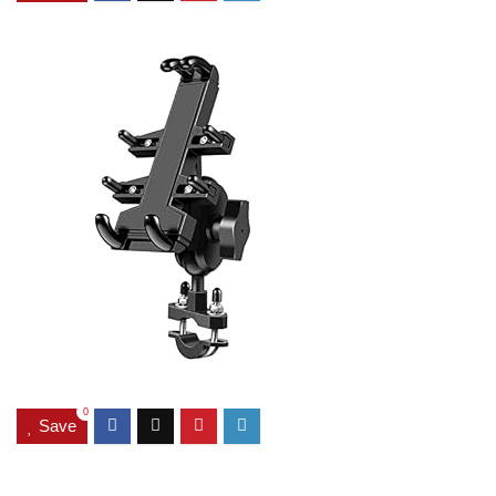
0
Save