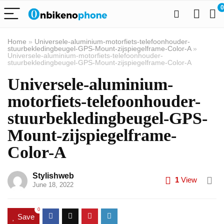
0
Home
»
Universele-aluminium-motorfiets-telefoonhouder-
stuurbekledingbeugel-GPS-Mount-zijspiegelframe-Color-A
»
Universele-aluminium-motorfiets-telefoonhouder-
stuurbekledingbeugel-GPS-Mount-zijspiegelframe-Color-A
Universele-aluminium-
motorfiets-telefoonhouder-
stuurbekledingbeugel-GPS-
Mount-zijspiegelframe-
Color-A
Stylishweb
1
View
June 18, 2022
0
Save