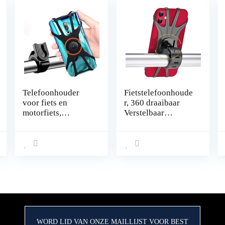
Telefoonhouder
Fietstelefoonhoude
voor fiets en
r, 360 draaibaar
motorfiets,
Verstelbaar
universeel, 360
Afneembaar
graden draaibaar,
siliconen
afneembaar, houder
Fietstelefoonhoude
voor telefoon,
r,
motorfiets, mobiele
Fietstelefoonhoude
telefoon, fiets,
r Universeel voor 4
compatibel met
“-6.5”
smartphone van 4,0
Schermgrootte
– 6,5 inch, voor
Telefoons,
iPhone 11 X/8
Compatibel voor
WORD LID VAN ONZE MAILLIJST VOOR BEST
Plus/8/7 Plus,
iPhone / Huawei