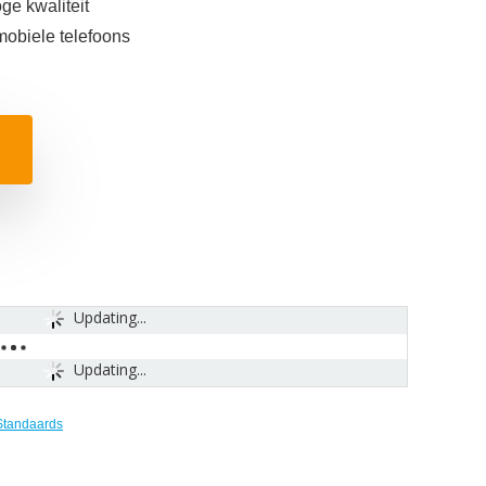
e kwaliteit
obiele telefoons
Updating...
Updating...
Standaards