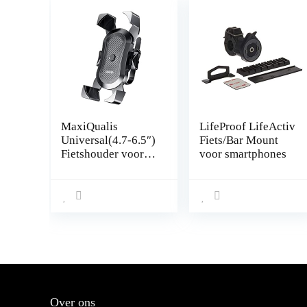
MaxiQualis
LifeProof LifeActiv
Universal(4.7-6.5″)
Fiets/Bar Mount
Fietshouder voor
voor smartphones
Smartphone – Anti-
shock –
Gereedschaploze
installatie – Voor
racefiets, MTB en
Motorbike
Over ons