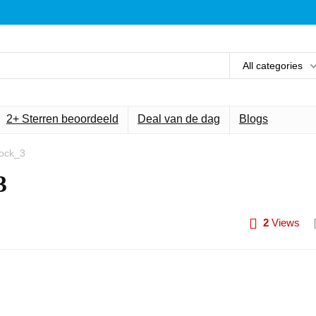
All categories
2+ Sterren beoordeeld
Deal van de dag
Blogs
dock_3
3
2
Views