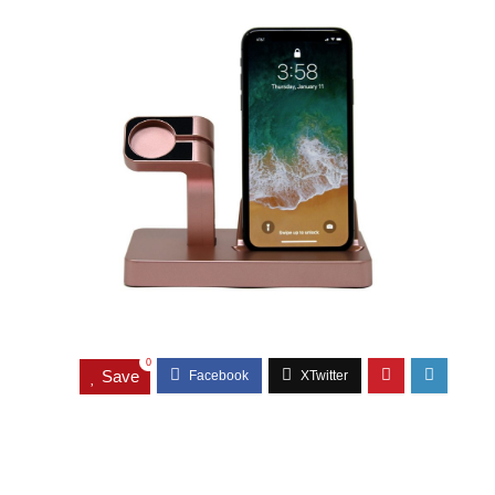
0
Save