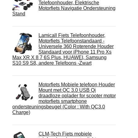
Telefoonhouder, Elektrische
Motorfiets Navigatie Ondersteuning
Stand
Lamicall Fiets Telefoonhouder,
Motorfiets Telefoonstandaard -
Universele 360 ​​Roterende Houder
Standaard voor iPhone 11 Pro Xs
Max XR X 8 7 6S Plus, HUAWEI, Samsung
S10 S9 S8, andere Telefoons -Zwart
Motorfiets Mobiele telefoon Houder
Mount met QC 3.0 USB Qi
draadloze oplader for scooter motor
motorfiets smartphone
ondersteuningsbeugel (Color : With QC3.0
Charge)
CLM-Tech Fiets mobiele