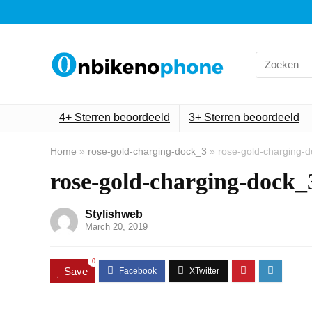
Search
for:
4+ Sterren beoordeeld
3+ Sterren beoordeeld
Home
»
rose-gold-charging-dock_3
»
rose-gold-charging-
rose-gold-charging-dock_
Stylishweb
March 20, 2019
0
Save