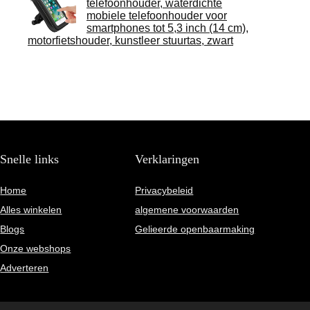
telefoonhouder, waterdichte
mobiele telefoonhouder voor
smartphones tot 5,3 inch (14 cm),
motorfietshouder, kunstleer stuurtas, zwart
Snelle links
Verklaringen
Home
Privacybeleid
Alles winkelen
algemene voorwaarden
Blogs
Gelieerde openbaarmaking
Onze webshops
Adverteren