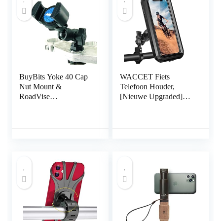
11 X/8 Plus/8/7 Plus,
Samsung
BuyBits Yoke 40 Cap
WACCET Fiets
Nut Mount &
Telefoon Houder,
RoadVise
[Nieuwe Upgraded]
Telefoonhouder past
Motorfiets Telefoon
Yamaha FJR 1300
Houder Waterdicht 360
Motorfietsen
° Rotatie Universele
Fiets Stuur Telefoon
Mount Houder Voor
3.5 “tot 6.8”
Smartphones