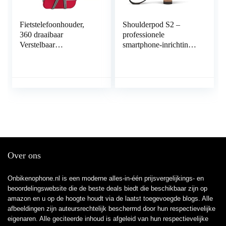
Fietstelefoonhouder,
Shoulderpod S2 –
360 draaibaar
professionele
Verstelbaar
smartphone-inrichting,
Afneembaar siliconen
statiefbevestiging en
Fietstelefoonhouder,
filmgreep voor het
Fietstelefoonhouder
fotograferen en films
Universeel voor 4
met elke iPhone en
“-6.5” Schermgrootte
Android-mobiele
Telefoons, Compatibel
telefoon
voor iPhone / Huawei
Mate / Samsung
Galaxy-serie
Over ons
Onbikenophone.nl is een moderne alles-in-één prijsvergelijkings- en
beoordelingswebsite die de beste deals biedt die beschikbaar zijn op
amazon en u op de hoogte houdt via de laatst toegevoegde blogs. Alle
afbeeldingen zijn auteursrechtelijk beschermd door hun respectievelijke
eigenaren. Alle geciteerde inhoud is afgeleid van hun respectievelijke