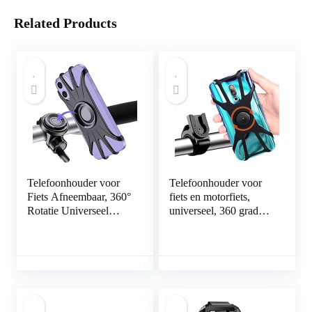
Related Products
Telefoonhouder voor
Telefoonhouder voor
Fiets Afneembaar, 360°
fiets en motorfiets,
Rotatie Universeel
universeel, 360 graden
Verstelbaar Siliconen
draaibaar, afneembaar,
Fietshouder Telefoon,
houder voor telefoon,
telefoonhouder voor
motorfiets, mobiele
Smartphones van 4,7-
telefoon, fiets,
6,9 Inch, Compatibel
compatibel met
met iPhone 13 12
smartphone van 4,0 –
11Pro Max
6,5 inch, voor iPhone