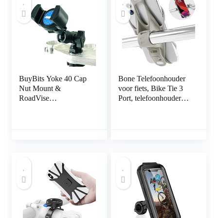
Elektrische Scooter
6,5 inch, voor iPhone
(Zwart)
11 X/8 Plus/8/7 Plus,
Samsung
BuyBits Yoke 40 Cap
Bone Telefoonhouder
Nut Mount &
voor fiets, Bike Tie 3
RoadVise
Port, telefoonhouder
Telefoonhouder past
voor fietsstuur, 13 tot
Yamaha FJR 1300
12 inch, 11 X XS XR
Motorfietsen
Samsung Huawei grijs