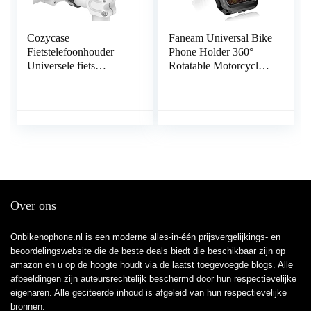
Cozycase
Faneam Universal Bike
Fietstelefoonhouder –
Phone Holder 360°
Universele fiets
Rotatable Motorcycle
motorfiets metalen
Phone Mount Bike
houder met stevige grip
Detachable Motorbike
compatibel voor iPhone
Phone Holder
12, Huawei, Samsung
Compatible with Phone
alle 4.7″ tot 6.5″
12 Pro/12/12 Mini/11
smartphones
Pro
Max/11/X/XS/XR/8,Sa
msung Galaxy (L)
Over ons
Onbikenophone.nl is een moderne alles-in-één prijsvergelijkings- en
beoordelingswebsite die de beste deals biedt die beschikbaar zijn op
amazon en u op de hoogte houdt via de laatst toegevoegde blogs. Alle
afbeeldingen zijn auteursrechtelijk beschermd door hun respectievelijke
eigenaren. Alle geciteerde inhoud is afgeleid van hun respectievelijke
bronnen.