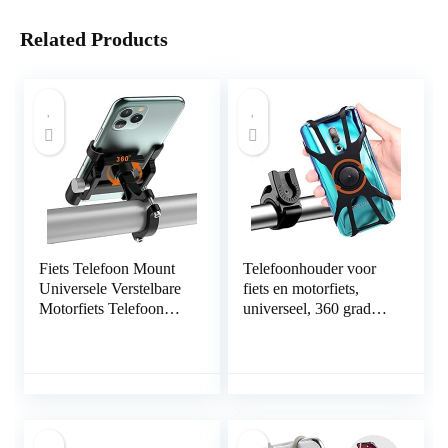
Related Products
Fiets Telefoon Mount
Telefoonhouder voor
Universele Verstelbare
fiets en motorfiets,
Motorfiets Telefoon
universeel, 360 graden
Mount, Aluminium
draaibaar, afneembaar,
Fiets Telefoon Houder
houder voor telefoon,
360 ° Rotatie Cyclus
motorfiets, mobiele
Stuur Mount Mobiele
telefoon, fiets,
Telefoon Houder Voor
compatibel met
Mountainbike Racefiets
smartphone van 4,0 –