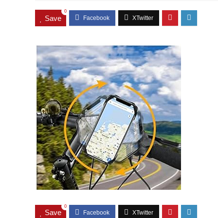
0
Save
0
Save