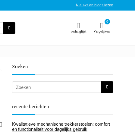
Nieuws en blogs lezen
0
verlanglijst
Vergelijken
Zoeken
r-
recente berichten
Kwalitatieve mechanische trekkerstoelen: comfort
en functionaliteit voor dagelijks gebruik