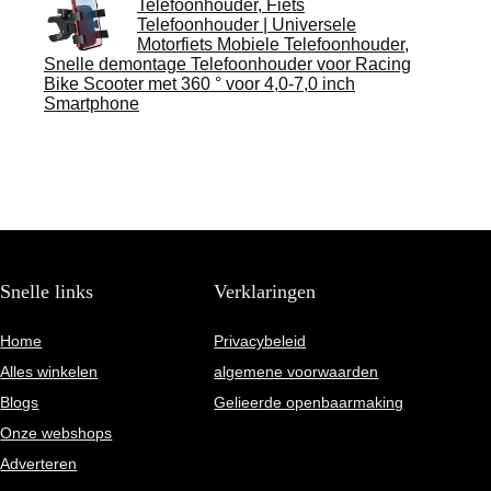
Telefoonhouder, Fiets
Telefoonhouder | Universele
Motorfiets Mobiele Telefoonhouder,
Snelle demontage Telefoonhouder voor Racing
Bike Scooter met 360 ° voor 4,0-7,0 inch
Smartphone
Snelle links
Verklaringen
Home
Privacybeleid
Alles winkelen
algemene voorwaarden
Blogs
Gelieerde openbaarmaking
Onze webshops
Adverteren