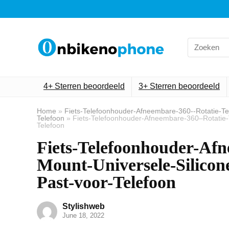
Search
for:
4+ Sterren beoordeeld
3+ Sterren beoordeeld
Home
»
Fiets-Telefoonhouder-Afneembare-360--Rotatie-Tel
Telefoon
»
Fiets-Telefoonhouder-Afneembare-360–Rotatie-T
Telefoon
Fiets-Telefoonhouder-Afn
Mount-Universele-Silicon
Past-voor-Telefoon
Stylishweb
June 18, 2022