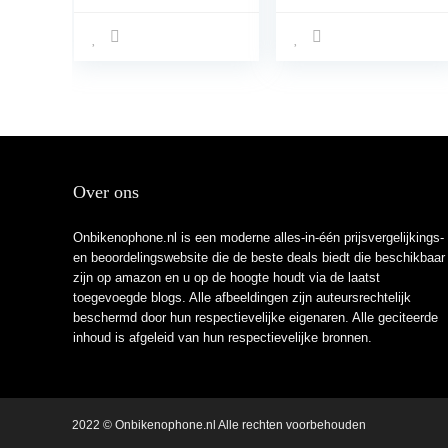
achterkant case –
Bolt Stuur 1 “Ball
bundel SMART +
Stuurpen Mobiele
XCASE – Apple
Telefoon Houder
iPhone 6 Plus –
360 Roterende
zwart
Universele voor 4
“-7.2” Grote
Telefoons
Over ons
Onbikenophone.nl is een moderne alles-in-één prijsvergelijkings-
en beoordelingswebsite die de beste deals biedt die beschikbaar
zijn op amazon en u op de hoogte houdt via de laatst
toegevoegde blogs. Alle afbeeldingen zijn auteursrechtelijk
beschermd door hun respectievelijke eigenaren. Alle geciteerde
inhoud is afgeleid van hun respectievelijke bronnen.
2022 © Onbikenophone.nl Alle rechten voorbehouden