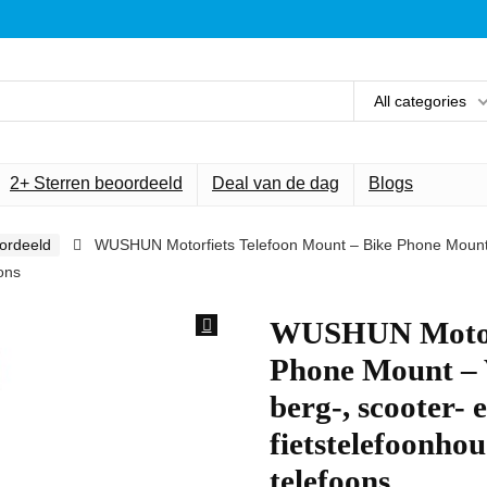
All categories
2+ Sterren beoordeeld
Deal van de dag
Blogs
ordeeld
WUSHUN Motorfiets Telefoon Mount – Bike Phone Mount – 
ons
WUSHUN Motorf
Phone Mount – V
berg-, scooter- 
fietstelefoonho
telefoons