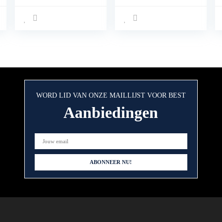
ontspiegeld, ideaal
houder met stevige
voor navigatie,
grip compatibel
fietstas, stuurtas,
voor iPhone 12,
fietshouder, fietstas
Huawei, Samsung
360 graden
alle 4.7″ tot 6.5″
draaibaar, voor
smartphones
mobiele telefoons
van 5,5-7 inch
WORD LID VAN ONZE MAILLIJST VOOR BEST
Aanbiedingen