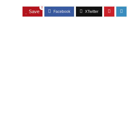
0
Save