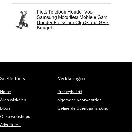
Fiets Telefoon Houder Voor
Samsung Motorfiets Mobiele Gsm
Houder Fietsstuur Clip Stand GPS
Beugel:
Snelle links
Verklaringen
Home
Privacybeleid
Alles winkelen
algemene voorwaarden
Blogs
Gelieerde openbaarmaking
Onze webshops
Adverteren