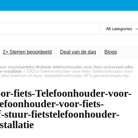
All categories
2+ Sterren beoordeeld
Deal van de dag
Blogs
or-mountainbike-Mobiele-telefoonhouder-voor-fiets-universeel-elke-
-installatie
»
ERZU-Telefoonhouder-voor-fiets-Telefoonhouder-voor-
-elke-telefoon-of-stuur-fietstelefoonhouder-ATV-gereedschapsvrije-
r-fiets-Telefoonhouder-voor-
efoonhouder-voor-fiets-
f-stuur-fietstelefoonhouder-
tallatie