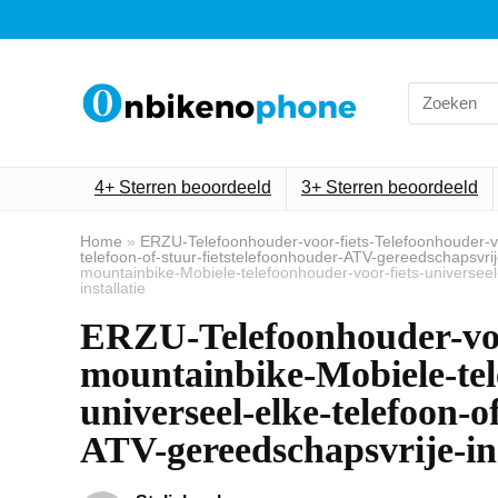
Search
for:
4+ Sterren beoordeeld
3+ Sterren beoordeeld
Home
»
ERZU-Telefoonhouder-voor-fiets-Telefoonhouder-vo
telefoon-of-stuur-fietstelefoonhouder-ATV-gereedschapsvrije
mountainbike-Mobiele-telefoonhouder-voor-fiets-universeel
installatie
ERZU-Telefoonhouder-voo
mountainbike-Mobiele-tel
universeel-elke-telefoon-o
ATV-gereedschapsvrije-ins