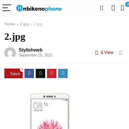
0
Home
»
2.jpg
»
2.jpg
2.jpg
Stylishweb
1
View
September 15, 2021
0
Save