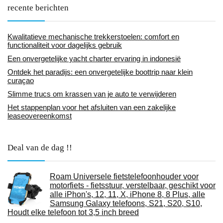
recente berichten
Kwalitatieve mechanische trekkerstoelen: comfort en
functionaliteit voor dagelijks gebruik
Een onvergetelijke yacht charter ervaring in indonesië
Ontdek het paradijs: een onvergetelijke boottrip naar klein
curaçao
Slimme trucs om krassen van je auto te verwijderen
Het stappenplan voor het afsluiten van een zakelijke
leaseovereenkomst
Deal van de dag !!
Roam Universele fietstelefoonhouder voor
motorfiets - fietsstuur, verstelbaar, geschikt voor
alle iPhon's, 12, 11, X, iPhone 8, 8 Plus, alle
Samsung Galaxy telefoons, S21, S20, S10,
Houdt elke telefoon tot 3,5 inch breed