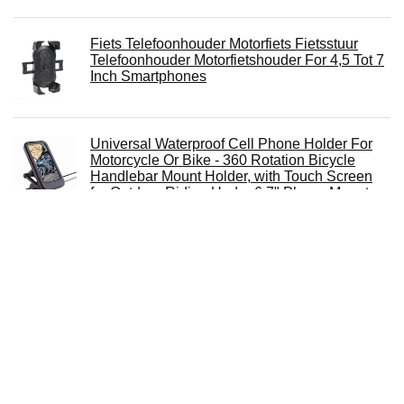
Fiets Telefoonhouder Motorfiets Fietsstuur
Telefoonhouder Motorfietshouder For 4,5 Tot 7
Inch Smartphones
Universal Waterproof Cell Phone Holder For
Motorcycle Or Bike - 360 Rotation Bicycle
Handlebar Mount Holder, with Touch Screen
for Outdoor Riding Under 6.7" Phone Mount
Black
Anti-val Metalen Fietsen Telefoon Houder For
Fiets Motorfiets Scooter Universele Fiets Stuur
Telefoon Clipstandaard GPS Mount Bracket
Telefoonhouder voor fiets en motorfiets,
universeel, 360 graden draaibaar, afneembaar,