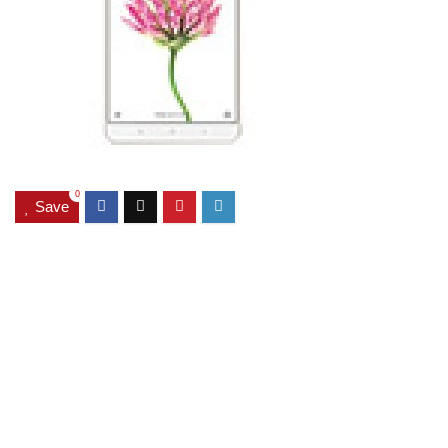
0
Save