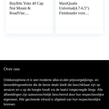
BuyBits Yoke 40 Cap
MaxiQualis
Nut Mount &
Universal(4.7-6.5″)
RoadVise
Fietshouder voor
Telefoonhouder past
Smartphone – Anti-
Yamaha FJR 1300
shock –
Motorfietsen
Gereedschaploze
installatie – Voor
racefiets, MTB en
Motorbike
Over ons
Onbikenophone.nl is een moderne alles-in-één prijsvergelijkings- en
beoordelingswebsite die de beste deals biedt die beschikbaar zijn op
amazon en u op de hoogte houdt via de laatst toegevoegde blogs. Alle
afbeeldingen zijn auteursrechtelijk beschermd door hun respectievelijke
eigenaren. Alle geciteerde inhoud is afgeleid van hun respectievelijke
bronnen.