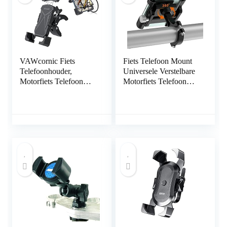
VAWcornic Fiets
Fiets Telefoon Mount
Telefoonhouder,
Universele Verstelbare
Motorfiets Telefoon
Motorfiets Telefoon
Mount Verstelbare
Mount, Aluminium
Motorfiets Telefoon
Fiets Telefoon Houder
Houder Voor iPhone
360 ° Rotatie Cyclus
13, 13 Pro, iPhone 12
Stuur Mount Mobiele
Pro Max Mini, 11 Pro
Telefoon Houder Voor
Max Xs 8 X 8P 7 6S,
Mountainbike Racefiets
Samsung S10 S9,
Elektrische Scooter
Huawei, 4.7-6.8
(Zwart)
Apparaten