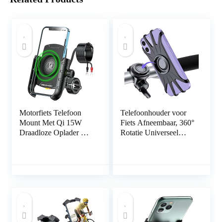
Motorfiets Telefoon
Telefoonhouder voor
Mount Met Qi 15W
Fiets Afneembaar, 360°
Draadloze Oplader &
Rotatie Universeel
USB C 20W Snel
Verstelbaar Siliconen
Opladen Poort,
Fietshouder Telefoon,
BRCOVAN Anti-Slip
telefoonhouder voor
Aluminium Montage
Smartphones van 4,7-
Base IP66 Waterdichte
6,9 Inch, Compatibel
Stuur Mobiele Telefoon
met iPhone 13 12
Houder Voor 4 “-8”
11Pro Max
Mobiele Telefoon