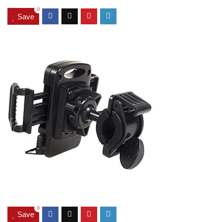
0
Save
0
Save