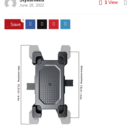
1
View
June 18, 2022
0
Save