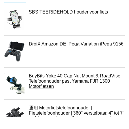
SBS TEERIDEHOLD houder voor fiets
DroiX Amazon DE iPega Variation iPega 9156
BuyBits Yoke 40 Cap Nut Mount & RoadVise
Telefoonhouder past Yamaha FJR 1300
Motorfietsen
通用 Motorfietstelefoonhouder |
Fietstelefoonhouder | 360° verstelbaar, 4" tot 7"
mobiele houder voor fietsen, past voor elke
mobiele telefoons met 4.0-7.0 inch