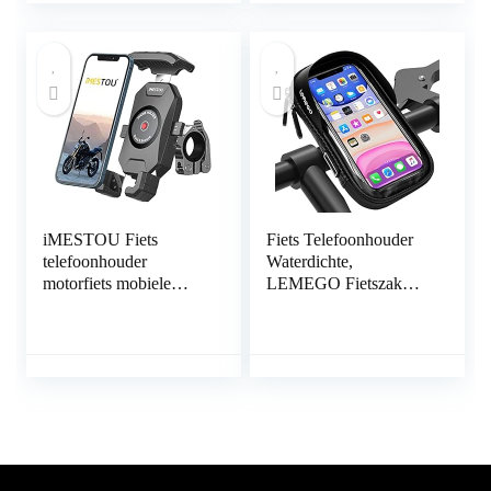
“-6.5” Schermgrootte
12, 11 Pro Xs Max XR
Telefoons, Compatibel
X 8 7 6S Plus,
voor iPhone / Huawei
HUAWEI, Samsung
Mate / Samsung
S10 S9 S8, andere
Galaxy-serie
Telefoons
iMESTOU Fiets
Fiets Telefoonhouder
telefoonhouder
Waterdichte,
motorfiets mobiele
LEMEGO Fietszak
telefoon houder 360°
Fietshouder Stuur
draaibaar met
Motorfiets Scooter
aluminium houder basis
Fietstas 360 Graden
gereedschapsvrije
Rotatie Anti Vibratie
installatie universeel
Touchscreen Cover
voor smartphones van
voor 6,5 inch Mobiele
4,0 tot 7,0 inch
Telefoons