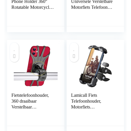
Phone Holder 360°
Universele Verstelbare
Rotatable Motorcycle
Motorfiets Telefoon
Phone Mount Bike
Mount, Aluminium
Detachable Motorbike
Fiets Telefoon Houder
Phone Holder
360 ° Rotatie Cyclus
Compatible with Phone
Stuur Mount Mobiele
12 Pro/12/12 Mini/11
Telefoon Houder Voor
Pro
Mountainbike Racefiets
Max/11/X/XS/XR/8,Sa
Elektrische Scooter
msung Galaxy (L)
(Zwart)
Fietstelefoonhouder,
Lamicall Fiets
360 draaibaar
Telefoonhouder,
Verstelbaar
Motorfiets
Afneembaar siliconen
Telefoonstandaard –
Fietstelefoonhouder,
Universele 360 ​​
Fietstelefoonhouder
Roterende Houder
Universeel voor 4
Standaard voor iPhone