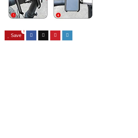
0
Save