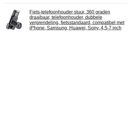
Fiets-telefoonhouder stuur, 360 graden
draaibaar, telefoonhouder, dubbele
vergrendeling, fietsstandaard, compatibel met
iPhone, Samsung, Huawei, Sony, 4,5-7 inch
smartphones
LIZHOUMIL Motorfiets Mobiele Telefoon
Navigatie Beugel Kleine Paraplu Regendicht
Zonnebrandcrème Zonnescherm Fiets
Decoratie Paraplu Motorfiets Beugel Paraplu
kleine paraplu camouflage
Over ons