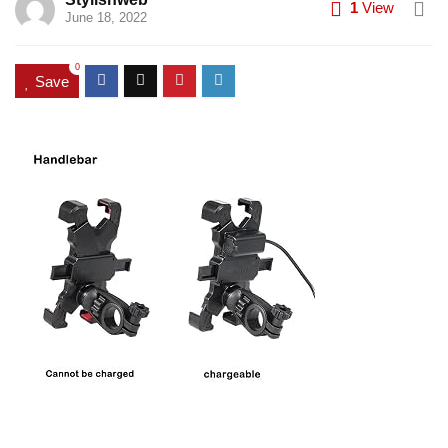
1
View
June 18, 2022
0
Save