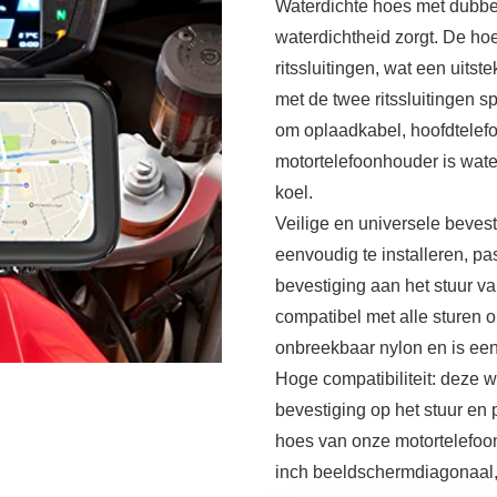
Waterdichte hoes met dubbele
waterdichtheid zorgt. De ho
ritssluitingen, wat een uits
met de twee ritssluitingen s
om oplaadkabel, hoofdtelefo
motortelefoonhouder is wate
koel.
Veilige en universele bevest
eenvoudig te installeren, p
bevestiging aan het stuur v
compatibel met alle sturen 
onbreekbaar nylon en is een
Hoge compatibiliteit: deze w
bevestiging op het stuur en 
hoes van onze motortelefoon
inch beeldschermdiagonaal,