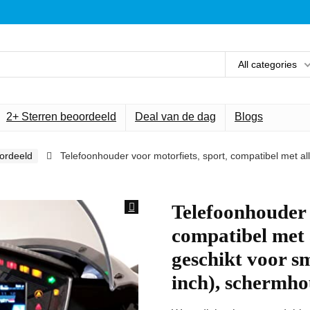
All categories
2+ Sterren beoordeeld
Deal van de dag
Blogs
ordeeld
Telefoonhouder voor motorfiets, sport, compatibel met all
Telefoonhouder 
compatibel met a
geschikt voor s
inch), schermho