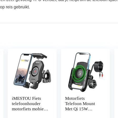
 op reis gebruikt.
iMESTOU Fiets
Motorfiets
telefoonhouder
Telefoon Mount
motorfiets mobiele
Met Qi 15W
telefoon houder
Draadloze Oplader