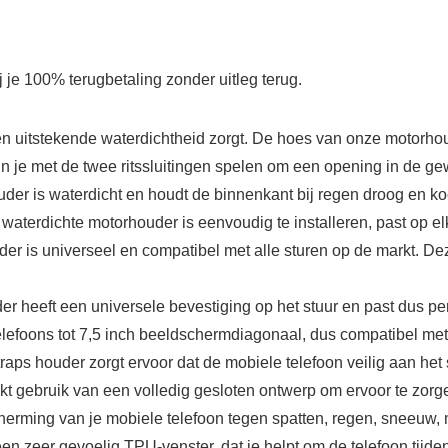
je 100% terugbetaling zonder uitleg terug.
een uitstekende waterdichtheid zorgt. De hoes van onze motorhou
 je met de twee ritssluitingen spelen om een opening in de ge
der is waterdicht en houdt de binnenkant bij regen droog en ko
e waterdichte motorhouder is eenvoudig te installeren, past op 
der is universeel en compatibel met alle sturen op de markt. D
er heeft een universele bevestiging op het stuur en past dus per
elefoons tot 7,5 inch beeldschermdiagonaal, dus compatibel met
 houder zorgt ervoor dat de mobiele telefoon veilig aan het s
 gebruik van een volledig gesloten ontwerp om ervoor te zorge
herming van je mobiele telefoon tegen spatten, regen, sneeuw, 
n zeer gevoelig TPU-venster, dat je helpt om de telefoon tijde