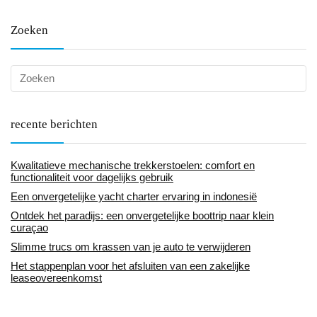
Zoeken
recente berichten
Kwalitatieve mechanische trekkerstoelen: comfort en
functionaliteit voor dagelijks gebruik
Een onvergetelijke yacht charter ervaring in indonesië
Ontdek het paradijs: een onvergetelijke boottrip naar klein
curaçao
Slimme trucs om krassen van je auto te verwijderen
Het stappenplan voor het afsluiten van een zakelijke
leaseovereenkomst