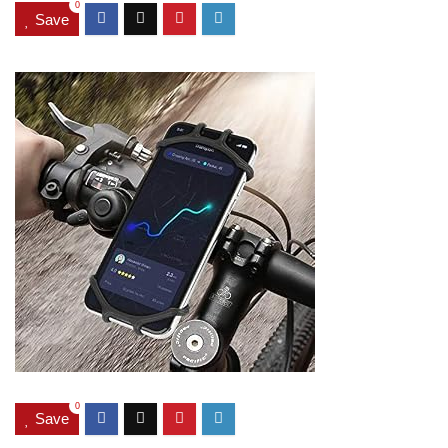
0
Save
0
Save