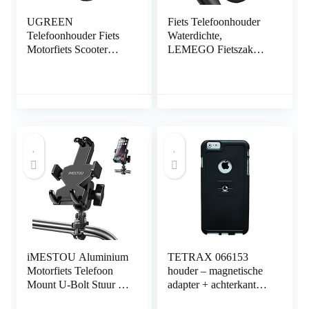
UGREEN
Fiets Telefoonhouder
Telefoonhouder Fiets
Waterdichte,
Motorfiets Scooter
LEMEGO Fietszak
Draagbare Elektrische
Fietshouder Stuur
Scooter Houder, 15-
Motorfiets Scooter
45mm Stuur, 4,6-6,8
Fietstas 360 Graden
Inch Smartphone
Rotatie Anti Vibratie
Compatibel met iPhone
Touchscreen Cover
13 Pro Max Mini 12 11
voor 6,5 inch Mobiele
X Se 8 7 Galaxy S21
Telefoons
Ultra S20 Note20
Redmi Note 10 Pro
iMESTOU Aluminium
TETRAX 066153
Motorfiets Telefoon
houder – magnetische
Mount U-Bolt Stuur 1
adapter + achterkant
“Ball Stuurpen Mobiele
case – bundel SMART