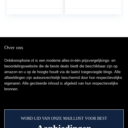
Telefoon Houder 360
+ XCASE – Apple
Roterende Universele
iPhone 6 Plus – zwart
voor 4 “-7.2” Grote
Telefoons
Over ons
Onbikenophone.nl is een moderne alles-in-één prijsvergelijkings- en
beoordelingswebsite die de beste deals biedt die beschikbaar zijn op
amazon en u op de hoogte houdt via de laatst toegevoegde blogs. Alle
afbeeldingen zijn auteursrechtelijk beschermd door hun respectievelijke
eigenaren. Alle geciteerde inhoud is afgeleid van hun respectievelijke
bronnen.
WORD LID VAN ONZE MAILLIJST VOOR BEST