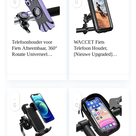
Telefoonhouder voor
WACCET Fiets
Fiets Afneembaar, 360°
Telefoon Houder,
Rotatie Universeel
[Nieuwe Upgraded]
Verstelbaar Siliconen
Motorfiets Telefoon
Fietshouder Telefoon,
Houder Waterdicht 360
telefoonhouder voor
° Rotatie Universele
Smartphones van 4,7-
Fiets Stuur Telefoon
6,9 Inch, Compatibel
Mount Houder Voor
met iPhone 13 12
3.5 “tot 6.8”
11Pro Max
Smartphones