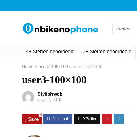
Search
for:
4+ Sterren beoordeeld
3+ Sterren beoordeeld
Home
»
user3-100x100
»
user3-100×100
user3-100×100
Stylishweb
July 17, 2019
0
Save