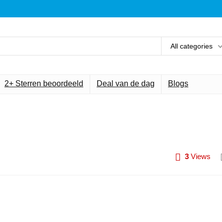
All categories
2+ Sterren beoordeeld
Deal van de dag
Blogs
3
Views