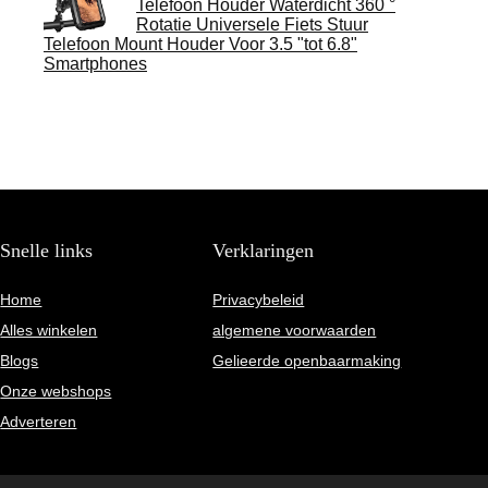
Telefoon Houder Waterdicht 360 °
Rotatie Universele Fiets Stuur
Telefoon Mount Houder Voor 3.5 "tot 6.8"
Smartphones
Snelle links
Verklaringen
Home
Privacybeleid
Alles winkelen
algemene voorwaarden
Blogs
Gelieerde openbaarmaking
Onze webshops
Adverteren