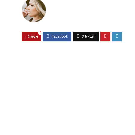
0
Save