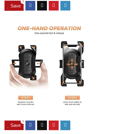
0
Save
0
Save