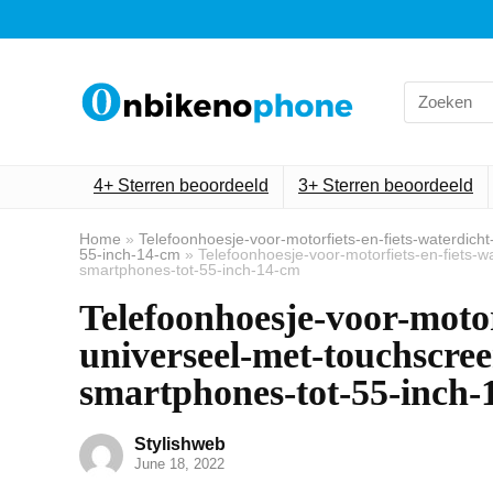
Search
for:
4+ Sterren beoordeeld
3+ Sterren beoordeeld
Home
»
Telefoonhoesje-voor-motorfiets-en-fiets-waterdic
55-inch-14-cm
»
Telefoonhoesje-voor-motorfiets-en-fiets-
smartphones-tot-55-inch-14-cm
Telefoonhoesje-voor-motor
universeel-met-touchscre
smartphones-tot-55-inch-
Stylishweb
June 18, 2022