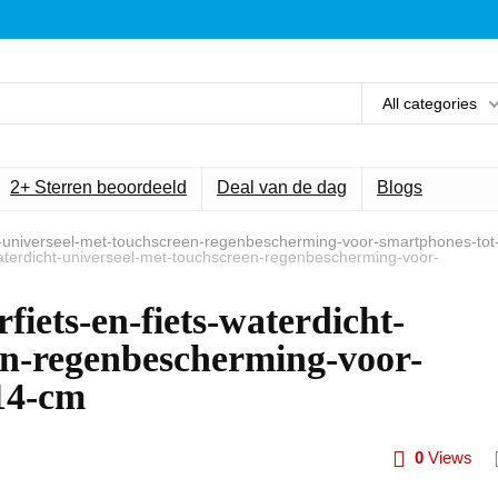
All categories
2+ Sterren beoordeeld
Deal van de dag
Blogs
ht-universeel-met-touchscreen-regenbescherming-voor-smartphones-tot
waterdicht-universeel-met-touchscreen-regenbescherming-voor-
fiets-en-fiets-waterdicht-
en-regenbescherming-voor-
14-cm
0
Views