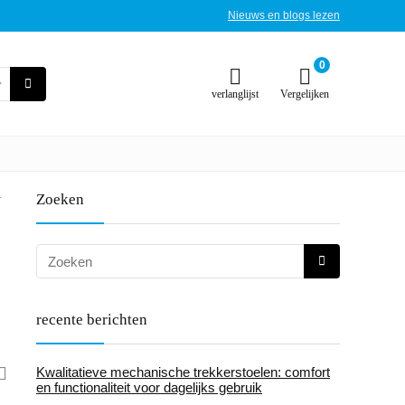
Nieuws en blogs lezen
0
verlanglijst
Vergelijken
-
Zoeken
recente berichten
Kwalitatieve mechanische trekkerstoelen: comfort
en functionaliteit voor dagelijks gebruik