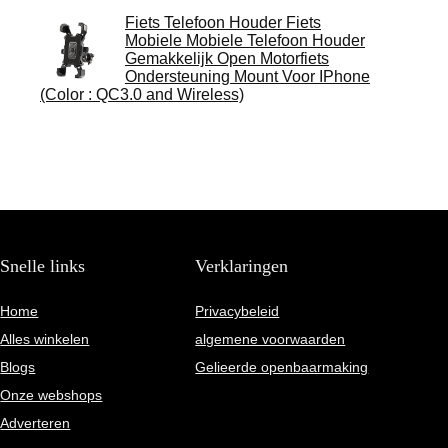
Fiets Telefoon Houder Fiets
Mobiele Mobiele Telefoon Houder
Gemakkelijk Open Motorfiets
Ondersteuning Mount Voor IPhone
(Color : QC3.0 and Wireless)
Snelle links
Verklaringen
Home
Privacybeleid
Alles winkelen
algemene voorwaarden
Blogs
Gelieerde openbaarmaking
Onze webshops
Adverteren