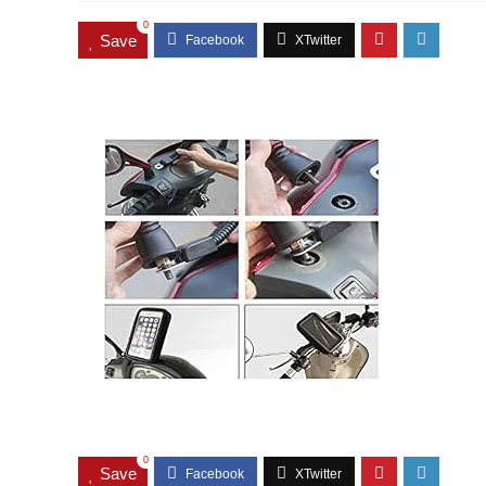
0
Save
0
Save