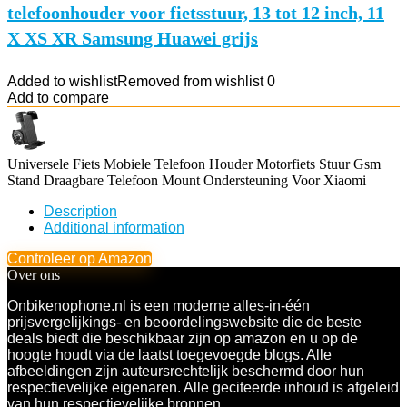
telefoonhouder voor fietsstuur, 13 tot 12 inch, 11
X XS XR Samsung Huawei grijs
Added to wishlist
Removed from wishlist
0
Add to compare
Universele Fiets Mobiele Telefoon Houder Motorfiets Stuur Gsm
Stand Draagbare Telefoon Mount Ondersteuning Voor Xiaomi
Description
Additional information
Controleer op Amazon
Over ons
Onbikenophone.nl is een moderne alles-in-één
prijsvergelijkings- en beoordelingswebsite die de beste
deals biedt die beschikbaar zijn op amazon en u op de
hoogte houdt via de laatst toegevoegde blogs. Alle
afbeeldingen zijn auteursrechtelijk beschermd door hun
respectievelijke eigenaren. Alle geciteerde inhoud is afgeleid
van hun respectievelijke bronnen.