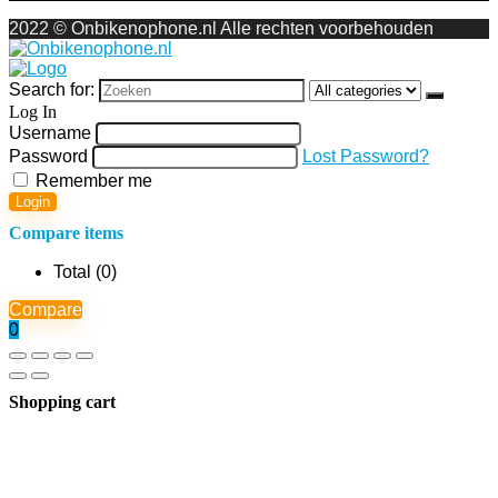
2022 © Onbikenophone.nl Alle rechten voorbehouden
Search for:
Log In
Username
Password
Lost Password?
Remember me
Login
Compare items
Total (
0
)
Compare
0
Shopping cart