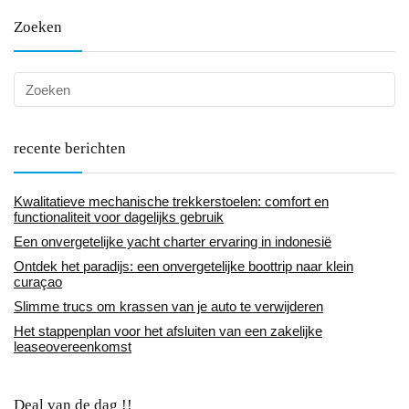
Zoeken
recente berichten
Kwalitatieve mechanische trekkerstoelen: comfort en
functionaliteit voor dagelijks gebruik
Een onvergetelijke yacht charter ervaring in indonesië
Ontdek het paradijs: een onvergetelijke boottrip naar klein
curaçao
Slimme trucs om krassen van je auto te verwijderen
Het stappenplan voor het afsluiten van een zakelijke
leaseovereenkomst
Deal van de dag !!