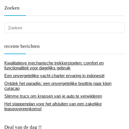
Zoeken
recente berichten
Kwalitatieve mechanische trekkerstoelen: comfort en
functionaliteit voor dagelijks gebruik
Een onvergetelijke yacht charter ervaring in indonesië
Ontdek het paradijs: een onvergetelijke boottrip naar klein
curaçao
Slimme trucs om krassen van je auto te verwijderen
Het stappenplan voor het afsluiten van een zakelijke
leaseovereenkomst
Deal van de dag !!