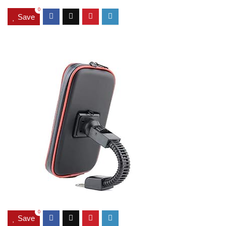
0
Save
0
Save