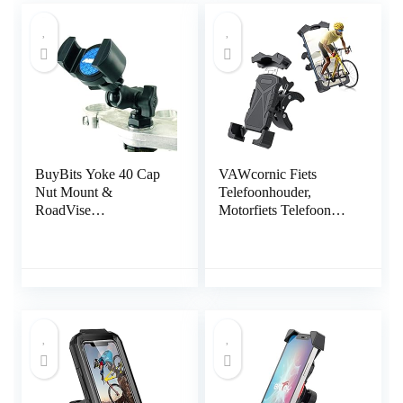
BuyBits Yoke 40 Cap
VAWcornic Fiets
Nut Mount &
Telefoonhouder,
RoadVise
Motorfiets Telefoon
Telefoonhouder past
Mount Verstelbare
Yamaha FJR 1300
Motorfiets Telefoon
Motorfietsen
Houder Voor iPhone
13, 13 Pro, iPhone 12
Pro Max Mini, 11 Pro
Max Xs 8 X 8P 7 6S,
Samsung S10 S9,
Huawei, 4.7-6.8
Apparaten