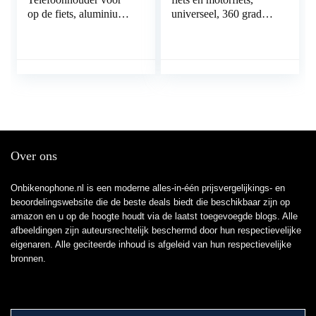
op de fiets, aluminium
universeel, 360 graden
telefoonhouder met 360
draaibaar, afneembaar,
graden rotatie,
houder voor telefoon,
universele anti-shake
motorfiets, mobiele
fietshouder voor
telefoon, fiets,
smartphones van 4,0-
compatibel met
6,5 inch, GPS en
smartphone van 4,0 –
andere apparaten
6,5 inch, voor iPhone
11 X/8 Plus/8/7 Plus,
Samsung
Over ons
Onbikenophone.nl is een moderne alles-in-één prijsvergelijkings- en
beoordelingswebsite die de beste deals biedt die beschikbaar zijn op
amazon en u op de hoogte houdt via de laatst toegevoegde blogs. Alle
afbeeldingen zijn auteursrechtelijk beschermd door hun respectievelijke
eigenaren. Alle geciteerde inhoud is afgeleid van hun respectievelijke
bronnen.