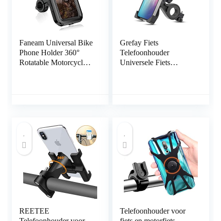
Faneam Universal Bike
Grefay Fiets
Phone Holder 360°
Telefoonhouder
Rotatable Motorcycle
Universele Fiets
Phone Mount Bike
Motorfiets Mobiele
Detachable Motorbike
Telefoonhouder
Phone Holder
Smartphonehouder
Compatible with Phone
Klem 360 Draaibaar,
12 Pro/12/12 Mini/11
Voor en Alle 3,5-6,5
Pro
Inch Mobiele Telefoons
Max/11/X/XS/XR/8,Sa
msung Galaxy (L)
REETEE
Telefoonhouder voor
Telefoonhouder voor
fiets en motorfiets,