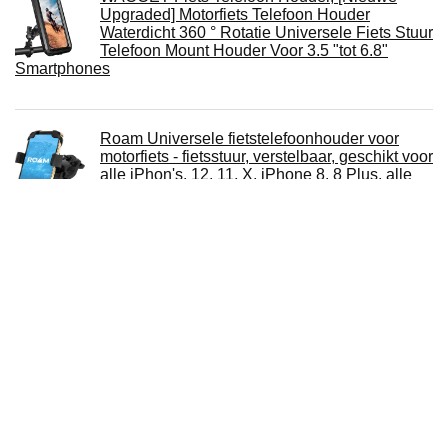
Upgraded] Motorfiets Telefoon Houder
Waterdicht 360 ° Rotatie Universele Fiets Stuur
Telefoon Mount Houder Voor 3.5 "tot 6.8"
Smartphones
Roam Universele fietstelefoonhouder voor
motorfiets - fietsstuur, verstelbaar, geschikt voor
alle iPhon's, 12, 11, X, iPhone 8, 8 Plus, alle
Samsung Galaxy telefoons, S21, S20, S10,
Houdt elke telefoon tot 3,5 inch breed
Anti-val Metalen Fietsen Telefoon Houder For
Fiets Motorfiets Scooter Universele Fiets Stuur
Telefoon Clipstandaard GPS Mount Bracket
DONTZ Mountainbiken Draagbare Quick
Release Fiets Voorvork Houder Refit
Accessorie Rijbenodigdheden