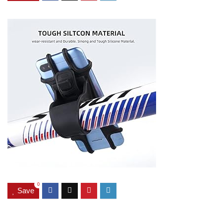
0
Save