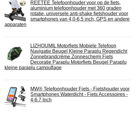
REETEE Telefoonhouder voor op de fiets,
aluminium telefoonhouder met 360 graden
rotatie, universele anti-shake fietshouder voor
smartphones van 4,0-6,5 inch, GPS en andere
apparaten
LIZHOUMIL Motorfiets Mobiele Telefoon
Navigatie Beugel Kleine Paraplu Regendicht
Zonnebrandcrème Zonnescherm Fiets
Decoratie Paraplu Motorfiets Beugel Paraplu
kleine paraplu camouflage
MW® Telefoonhouder Fiets - Fietshouder voor
Smartphones Waterdicht - Fiets Accessoires -
4-6.7 Inch
Fiets Telefoon Houder Voor IPhone Voor
Samsung Motorfiets Mobiele Gsm Houder
Fietsstuur Clip Stand GPS Beugel