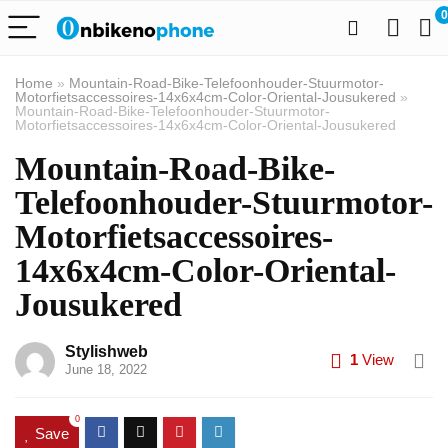
0
Home
»
Mountain-Road-Bike-Telefoonhouder-Stuurmotor-
Motorfietsaccessoires-14x6x4cm-Color-Oriental-Jousukered
»
Mountain-Road-Bike-Telefoonhouder-Stuurmotor-
Motorfietsaccessoires-14x6x4cm-Color-Oriental-Jousukered
Mountain-Road-Bike-
Telefoonhouder-Stuurmotor-
Motorfietsaccessoires-
14x6x4cm-Color-Oriental-
Jousukered
Stylishweb
1
View
June 18, 2022
0
Save