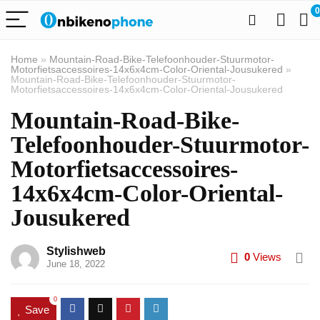
0
Home
»
Mountain-Road-Bike-Telefoonhouder-Stuurmotor-
Motorfietsaccessoires-14x6x4cm-Color-Oriental-Jousukered
»
Mountain-Road-Bike-Telefoonhouder-Stuurmotor-
Motorfietsaccessoires-14x6x4cm-Color-Oriental-Jousukered
Mountain-Road-Bike-
Telefoonhouder-Stuurmotor-
Motorfietsaccessoires-
14x6x4cm-Color-Oriental-
Jousukered
Stylishweb
0
Views
June 18, 2022
0
Save