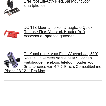
LifeProof LifeActiv Fiets/Bar Mount voor
smartphones
DONTZ Mountainbiken Draagbare Quick
Release Fiets Voorvork Houder Refit
Accessorie Rijbenodigdheden
Telefoonhouder voor Fiets Afneembaar, 360°
Rotatie Universeel Verstelbaar Siliconen
Fietshouder Telefoon, telefoonhouder voor
Smartphones van 4,7-6,9 Inch, Compatibel met
iPhone 13 12 11Pro Max
Telefoonhouder voor motorfiets, sport,
compatibel met alle soorten stuur, waterdicht,
geschikt voor smartphones tot 19,9 cm (7,5
inch), schermhouder voor motorfiets