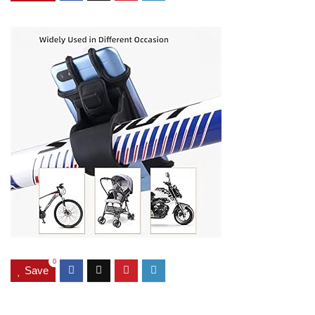
0
Save