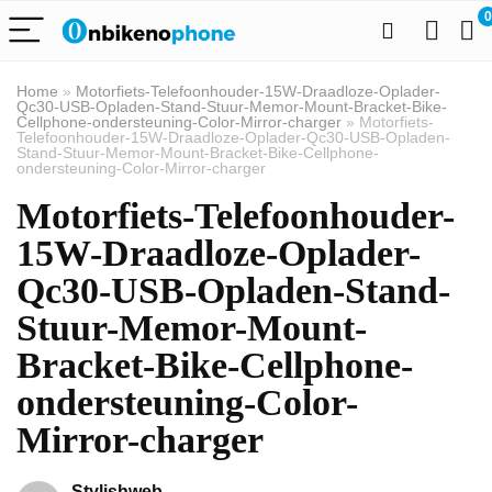
0
Home
»
Motorfiets-Telefoonhouder-15W-Draadloze-Oplader-
Qc30-USB-Opladen-Stand-Stuur-Memor-Mount-Bracket-Bike-
Cellphone-ondersteuning-Color-Mirror-charger
»
Motorfiets-
Telefoonhouder-15W-Draadloze-Oplader-Qc30-USB-Opladen-
Stand-Stuur-Memor-Mount-Bracket-Bike-Cellphone-
ondersteuning-Color-Mirror-charger
Motorfiets-Telefoonhouder-
15W-Draadloze-Oplader-
Qc30-USB-Opladen-Stand-
Stuur-Memor-Mount-
Bracket-Bike-Cellphone-
ondersteuning-Color-
Mirror-charger
Stylishweb