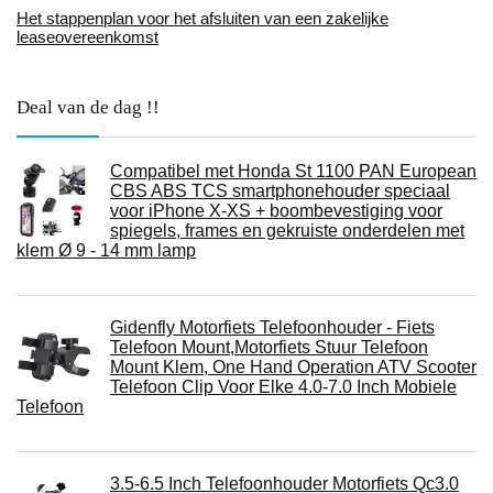
Het stappenplan voor het afsluiten van een zakelijke
leaseovereenkomst
Deal van de dag !!
Compatibel met Honda St 1100 PAN European
CBS ABS TCS smartphonehouder speciaal
voor iPhone X-XS + boombevestiging voor
spiegels, frames en gekruiste onderdelen met
klem Ø 9 - 14 mm lamp
Gidenfly Motorfiets Telefoonhouder - Fiets
Telefoon Mount,Motorfiets Stuur Telefoon
Mount Klem, One Hand Operation ATV Scooter
Telefoon Clip Voor Elke 4.0-7.0 Inch Mobiele
Telefoon
3.5-6.5 Inch Telefoonhouder Motorfiets Qc3.0