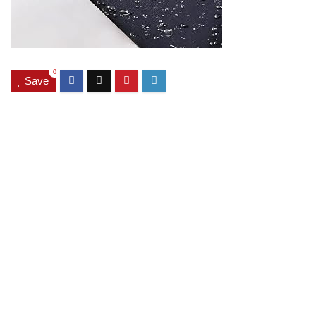
0
Save