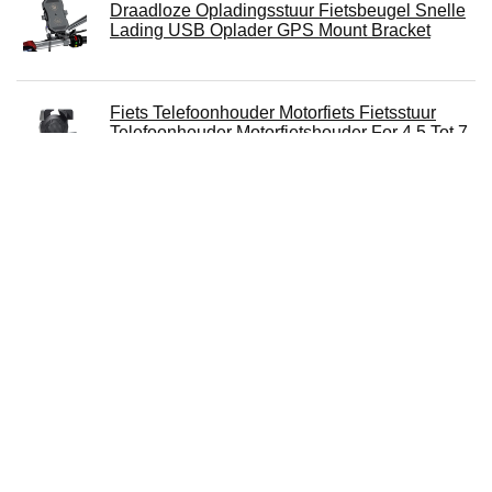
Draadloze Opladingsstuur Fietsbeugel Snelle
Lading USB Oplader GPS Mount Bracket
Fiets Telefoonhouder Motorfiets Fietsstuur
Telefoonhouder Motorfietshouder For 4,5 Tot 7
Inch Smartphones
Jayehoze Motorfiets Telefoonhouder, Fiets
Telefoonhouder | Universele Motorfiets
Mobiele Telefoonhouder, Snelle demontage
Telefoonhouder voor Racing Bike Scooter met
360 ° voor 4,0-7,0 inch Smartphone
Over ons