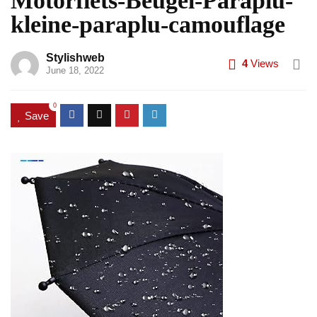
Motorfiets-Beugel-Paraplu-
kleine-paraplu-camouflage
Stylishweb
4
Views
June 18, 2022
0
Save