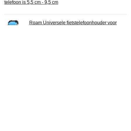
telefoon is 5,5 cm - 9,5 cm
Roam Universele fietstelefoonhouder voor
motorfiets - fietsstuur, verstelbaar, geschikt voor
alle iPhon's, 12, 11, X, iPhone 8, 8 Plus, alle
Samsung Galaxy telefoons, S21, S20, S10,
Houdt elke telefoon tot 3,5 inch breed
Fietshouder voor mobiele telefoon met
flexibele instelmogelijkheid voor de optimale
hoek voor iPhone Samsung Galaxy Google
Nexus en GPS-apparaat
Over ons