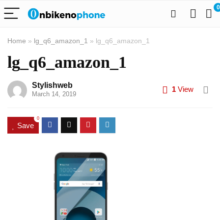
0
Home
»
lg_q6_amazon_1
»
lg_q6_amazon_1
lg_q6_amazon_1
Stylishweb
1
View
March 14, 2019
0
Save