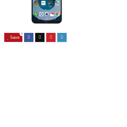
0
Save