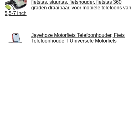
fietstas, stuurtas, fietshouder, fietstas 360
graden draaibaar, voor mobiele telefoons van
5,5-7 inch
Jayehoze Motorfiets Telefoonhouder, Fiets
Telefoonhouder | Universele Motorfiets
Mobiele Telefoonhouder, Snelle demontage
Telefoonhouder voor Racing Bike Scooter met
360 ° voor 4,0-7,0 inch Smartphone
Fiets Motor Telefoonhouder 360 ° Roterende
Hoogte Verstelbare iPhone Samsung Xiaomi
Telefoon Waterdichte Houder
Over ons