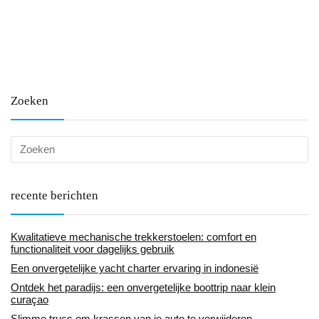
Zoeken
recente berichten
Kwalitatieve mechanische trekkerstoelen: comfort en
functionaliteit voor dagelijks gebruik
Een onvergetelijke yacht charter ervaring in indonesië
Ontdek het paradijs: een onvergetelijke boottrip naar klein
curaçao
Slimme trucs om krassen van je auto te verwijderen