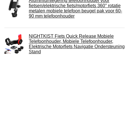
Aluminiumlegering telefoonhouder voor
fietsen/elektrische fiets/motorfiets 360° rotatie
metalen mobiele telefoon beugel pak voor 60-
90 mm telefoonhouder
NIGHTKIST Fiets Quick Release Mobiele
Telefoonhouder, Mobiele Telefoonhouder,
Elektrische Motorfiets Navigatie Ondersteuning
Stand
Telefoonhouder voor motorfiets, sport,
compatibel met alle soorten stuur, waterdicht,
geschikt voor smartphones tot 19,9 cm (7,5
inch), schermhouder voor motorfiets
Linsition Motortelefoonhouder |
Telefoonhouder voor mountainbike - 360°
verstelbaar, 4" tot 7" mobiele houder voor
fietsen, past voor elke mobiele telefoons met
4,0-7,0 inch