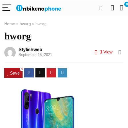
0
Home
»
hworg
»
hworg
hworg
Stylishweb
1
View
September 15, 2021
0
Save