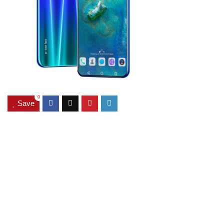
0
Save