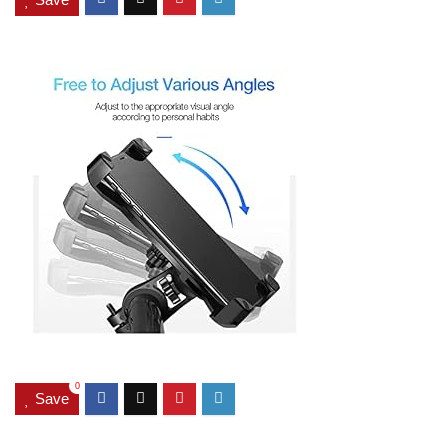
0
Save