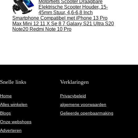
Motorfiets Scooter Draagbare
Elektrische Scooter Houder, 15-
45mm Stuur, 4,6-6,8 Inch
Smartphone Compatibel met iPhone 13 Pro
Max Mini 12 11 X Se 8 7 Galaxy S21 Ultra S20
Note20 Redmi Note 10 Pro
Snelle links
Verklaringen
Home
Privacybeleid
Alles winkelen
algemene voorwaarden
Blogs
Gelieerde openbaarmaking
Onze webshops
Adverteren