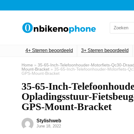
Search
for:
4+ Sterren beoordeeld
3+ Sterren beoordeeld
Home
»
35-65-Inch-Telefoonhouder-Motorfiets-Qc30-Draa
Mount-Bracket
»
35-65-Inch-Telefoonhouder-Motorfiets-Qc
GPS-Mount-Bracket
35-65-Inch-Telefoonhoude
Opladingsstuur-Fietsbeug
GPS-Mount-Bracket
Stylishweb
June 18, 2022