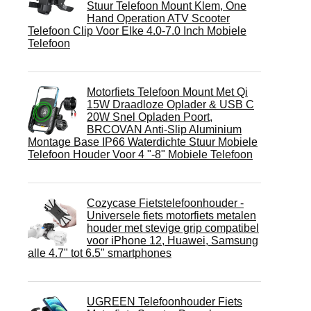
Stuur Telefoon Mount Klem, One
Hand Operation ATV Scooter
Telefoon Clip Voor Elke 4.0-7.0 Inch Mobiele
Telefoon
Motorfiets Telefoon Mount Met Qi
15W Draadloze Oplader & USB C
20W Snel Opladen Poort,
BRCOVAN Anti-Slip Aluminium
Montage Base IP66 Waterdichte Stuur Mobiele
Telefoon Houder Voor 4 "-8" Mobiele Telefoon
Cozycase Fietstelefoonhouder -
Universele fiets motorfiets metalen
houder met stevige grip compatibel
voor iPhone 12, Huawei, Samsung
alle 4.7" tot 6.5" smartphones
UGREEN Telefoonhouder Fiets