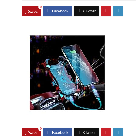
0
Save
0
Save