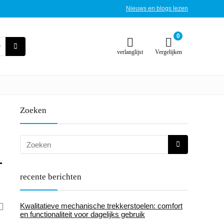
Nieuws en blogs lezen
0
verlanglijst
Vergelijken
Zoeken
-
-
recente berichten
Kwalitatieve mechanische trekkerstoelen: comfort
en functionaliteit voor dagelijks gebruik