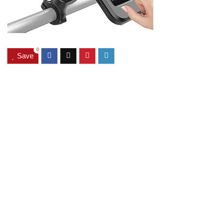
0
Save