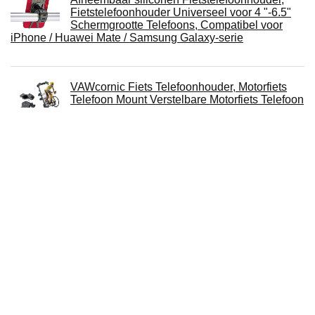
Fietstelefoonhouder Universeel voor 4 "-6.5"
Schermgrootte Telefoons, Compatibel voor
iPhone / Huawei Mate / Samsung Galaxy-serie
VAWcornic Fiets Telefoonhouder, Motorfiets
Telefoon Mount Verstelbare Motorfiets Telefoon
Houder Voor iPhone 13, 13 Pro, iPhone 12 Pro
Max Mini, 11 Pro Max Xs 8 X 8P 7 6S,
Samsung S10 S9, Huawei, 4.7-6.8 Apparaten
Universele riemzakje Clip Hip Loop Case voor
mobiele telefoon voor Samsung Galaxy S20
FE, S21 FE en voor Samsung Galaxy S21,
S21Plus, S21 Ultra en voor Samsung Galaxy
S22, S22 Plus, S22 Ultra