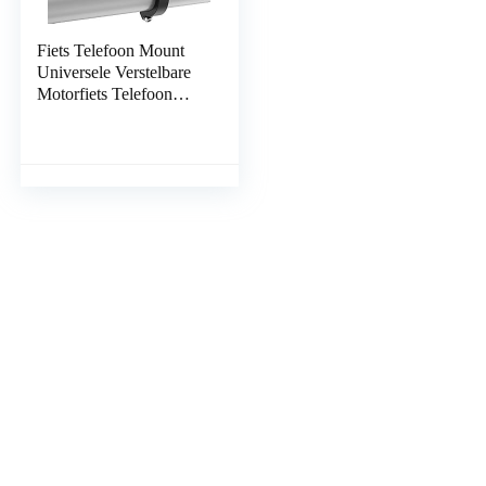
Fiets Telefoon Mount
Universele Verstelbare
Motorfiets Telefoon
Mount, Aluminium
Fiets Telefoon Houder
360 ° Rotatie Cyclus
Stuur Mount Mobiele
Telefoon Houder Voor
Mountainbike Racefiets
Elektrische Scooter
(Zwart)