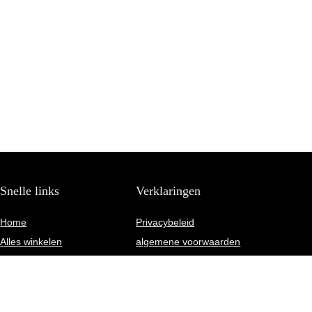
Snelle links
Verklaringen
Home
Privacybeleid
Alles winkelen
algemene voorwaarden
Blogs
Gelieerde openbaarmaking
Onze webshops
Adverteren