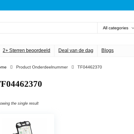
All categories
2+ Sterren beoordeeld
Deal van de dag
Blogs
ome
Product Onderdeelnummer
‎TF04462370
TF04462370
owing the single result