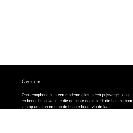
Over ons
Onbikenophone.nl is een moderne alles-in-één prijsvergelijkings-
en beoordelingswebsite die de beste deals biedt die beschikbaar
zijn op amazon en u op de hoogte houdt via de laatst
toegevoegde blogs. Alle afbeeldingen zijn auteursrechtelijk
beschermd door hun respectievelijke eigenaren. Alle geciteerde
inhoud is afgeleid van hun respectievelijke bronnen.