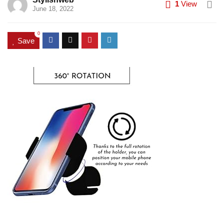
1
View
June 18, 2022
0
Save