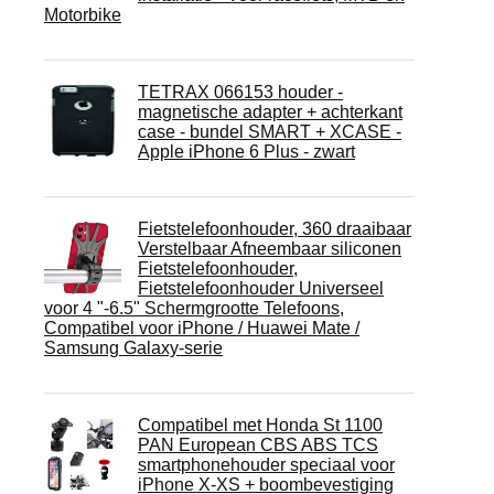
Motorbike
TETRAX 066153 houder -
magnetische adapter + achterkant
case - bundel SMART + XCASE -
Apple iPhone 6 Plus - zwart
Fietstelefoonhouder, 360 draaibaar
Verstelbaar Afneembaar siliconen
Fietstelefoonhouder,
Fietstelefoonhouder Universeel
voor 4 "-6.5" Schermgrootte Telefoons,
Compatibel voor iPhone / Huawei Mate /
Samsung Galaxy-serie
Compatibel met Honda St 1100
PAN European CBS ABS TCS
smartphonehouder speciaal voor
iPhone X-XS + boombevestiging