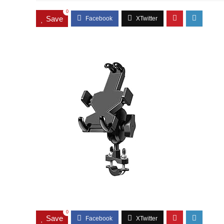
0
Save
0
Save