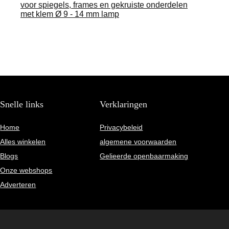
voor spiegels, frames en gekruiste onderdelen
met klem Ø 9 - 14 mm lamp
Snelle links
Verklaringen
Home
Privacybeleid
Alles winkelen
algemene voorwaarden
Blogs
Gelieerde openbaarmaking
Onze webshops
Adverteren